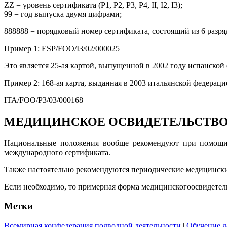
ZZ = уровень сертификата (Р1, P2, P3, P4, II, I2, I3);
99 = год выпуска двумя цифрами;
888888 = порядковый номер сертификата, состоящий из 6 разря
Пример 1: ESP/FOO/I3/02/000025
Это является 25-ая картой, выпущенной в 2002 году испанской
Пример 2: 168-ая карта, выданная в 2003 итальянской федераци
ITA/FOO/Р3/03/000168
МЕДИЦИНСКОЕ ОСВИДЕТЕЛЬСТВ
Национальные положения вообще рекомендуют при помощи м
международного сертификата.
Также настоятельно рекомендуются периодические медицински
Если необходимо, то примерная форма медицинскогоосвидетел
Метки
Всемирная конфедерация подводной деятельности
|
Обучение д