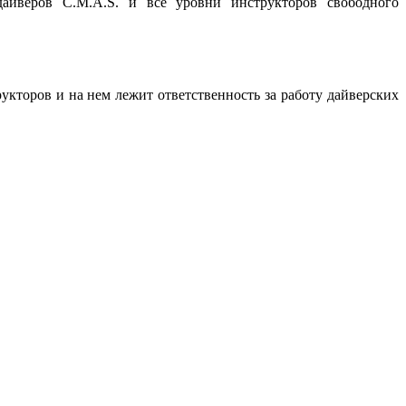
дайверов C.M.A.S. и все уровни инструкторов свободного
укторов и на нем лежит ответственность за работу дайверских