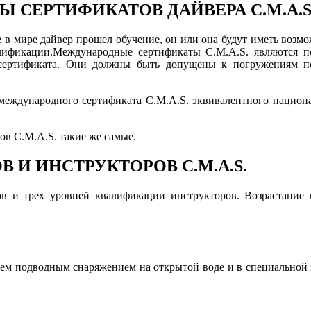
СЕРТИФИКАТОВ ДАЙВЕРА C.M.A.S
де в мире дайвер прошел обучение, он или она будут иметь возм
лификации.Международные сертификаты C.M.A.S. являются по
сертификата. Они должны быть допущены к погружениям под
 международного сертификата C.M.A.S. эквивалентного национ
в C.M.A.S. такие же самые.
 И ИНСТРУКТОРОВ C.M.A.S.
в и трех уровней квалификации инструкторов. Возрастание 
всем подводным снаряжением на открытой воде и в специальной