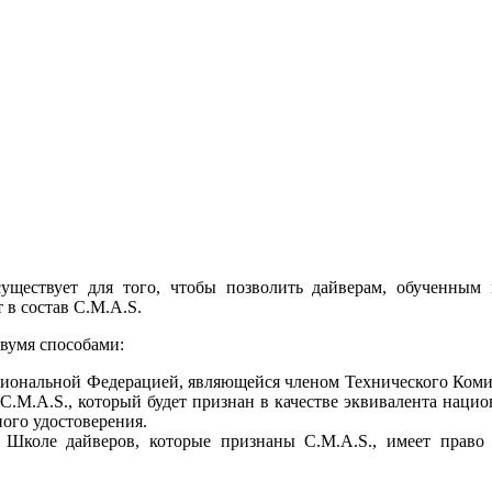
ществует для того, чтобы позволить дайверам, обученным в
 в состав C.M.A.S.
вумя способами:
иональной Федерацией, являющейся членом Технического Комит
.M.A.S., который будет признан в качестве эквивалента наци
ного удостоверения.
 Школе дайверов, которые признаны C.M.A.S., имеет право