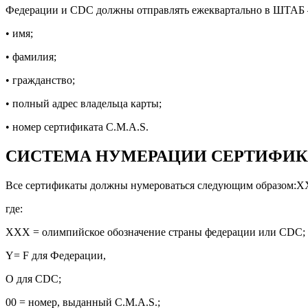
Федерации и CDC должны отправлять ежеквартально в ШТАБ
• имя;
• фамилия;
• гражданство;
• полный адрес владельца карты;
• номер сертификата C.M.A.S.
СИСТЕМА НУМЕРАЦИИ СЕРТИФИКАТ
Все сертификаты должны нумероваться следующим образом:
где:
XXX = олимпийское обозначение страны федерации или CDС;
Y= F для Федерации,
O для CDС;
00 = номер, выданный C.M.A.S.;