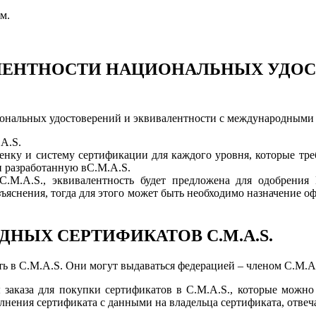
м.
ЛЕНТНОСТИ НАЦИОНАЛЬНЫХ УДО
иональных удостоверений и эквивалентности с международными 
A.S.
енку и систему сертификации для каждого уровня, которые тре
и разработанную вC.M.A.S.
C.M.A.S., эквивалентность будет предложена для одобрени
ъяснения, тогда для этого может быть необходимо назначение о
НЫХ СЕРТИФИКАТОВ C.M.A.S.
вать в C.M.A.S. Они могут выдаваться федерацией – членом C.M
аказа для покупки сертификатов в C.M.A.S., которые можно 
олнения сертификата с данными на владельца сертификата, отве