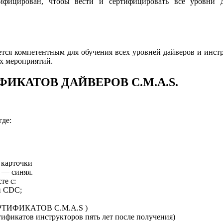
ифицирован, чтобы вести и сертифицировать все уровни 
тся компетентным для обучения всех уровней дайверов и инстр
х мероприятий.
КАТОВ ДАЙВЕРОВ C.M.A.S.
где:
 карточки
в — синяя.
те с:
и CDC;
РТИФИКАТОВ C.M.A.S )
ртификатов инструкторов пять лет после получения)