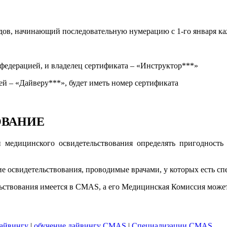
дов, начинающий последовательную нумерацию с 1-го января каж
 федерацией, и владелец сертификата – «Инструктор***»
ей – «Дайверу***», будет иметь номер сертификата
ОВАНИЕ
едицинского освидетельствования определять пригодность
е освидетельствования, проводимые врачами, у которых есть сп
ьствования имеется в CMAS, а его Медицинская Комиссия может
айвингу
|
обучение дайвингу CMAS
|
Специализации CMAS