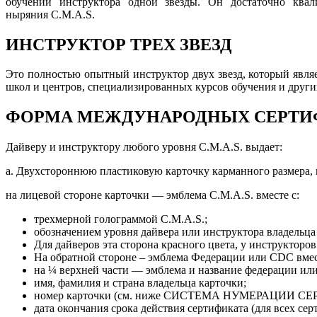
обучении инструктора одной звезды. Он достаточно квал
ныряния C.M.A.S.
ИНСТРУКТОР ТРЕХ ЗВЕЗД
Это полностью опытный инструктор двух звезд, который являе
школ и центров, специализированных курсов обучения и други
ФОРМА МЕЖДУНАРОДНЫХ СЕРТИФИ
Дайверу и инструктору любого уровня C.M.A.S. выдает:
a. Двухстороннюю пластиковую карточку карманного размера, 
на лицевой стороне карточки — эмблема C.M.A.S. вместе с:
трехмерной голограммой C.M.A.S.;
обозначением уровня дайвера или инструктора владельца
Для дайверов эта сторона красного цвета, у инструкторо
На обратной стороне – эмблема Федерации или CDC вмес
на ¼ верхней части — эмблема и название федерации ил
имя, фамилия и страна владельца карточки;
номер карточки (см. ниже СИСТЕМА НУМЕРАЦИИ СЕ
дата окончания срока действия сертификата (для всех се