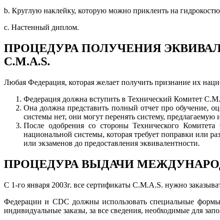
b. Круглую наклейку, которую можно приклеить на гидрокостю
c. Настенный диплом.
ПРОЦЕДУРА ПОЛУЧЕНИЯ ЭКВИВА
C.M.A.S.
Любая Федерация, которая желает получить признание их нац
Федерация должна вступить в Технический Комитет C.M.
Она должна представить полный отчет про обучение, оц
системы нет, они могут перенять систему, предлагаемую 
После одобрения со стороны Технического Комитета 
национальной системы, которая требует поправки или раз
или экзаменов до предоставления эквивалентности.
ПРОЦЕДУРА ВЫДАЧИ МЕЖДУНАРОД
С 1-го января 2003г. все сертификаты C.M.A.S. нужно заказы
Федерации и CDС должны использовать специальные формы з
индивидуальные заказы, за все сведения, необходимые для зап